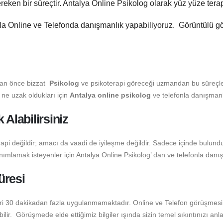
reken bir süreçtir. Antalya Online Psikolog olarak yüz yüze terap
a Online ve Telefonda danışmanlık yapabiliyoruz. Görüntülü gö
an önce bizzat
Psikolog
ve psikoterapi göreceği uzmandan bu süreçle ilg
‘ ne uzak oldukları için
Antalya online psikolog
ve telefonla danışmanl
 Alabilirsiniz
rapi değildir; amacı da vaadi de iyileşme değildir. Sadece içinde bulun
ımlamak isteyenler için Antalya Online Psikolog’ dan ve telefonla danışm
üresi
ri 30 dakikadan fazla uygulanmamaktadır. Online ve Telefon görüşmesi
ilir. Görüşmede elde ettiğimiz bilgiler ışında sizin temel sıkıntınızı anl