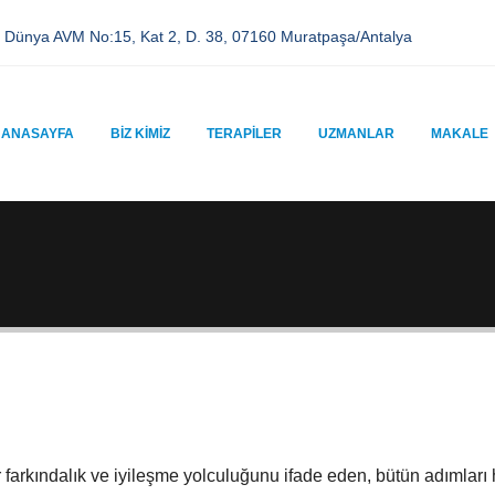
z Dünya AVM No:15, Kat 2, D. 38, 07160 Muratpaşa/Antalya
ANASAYFA
BIZ KIMIZ
TERAPILER
UZMANLAR
MAKALE
 bir farkındalık ve iyileşme yolculuğunu ifade eden, bütün adımla