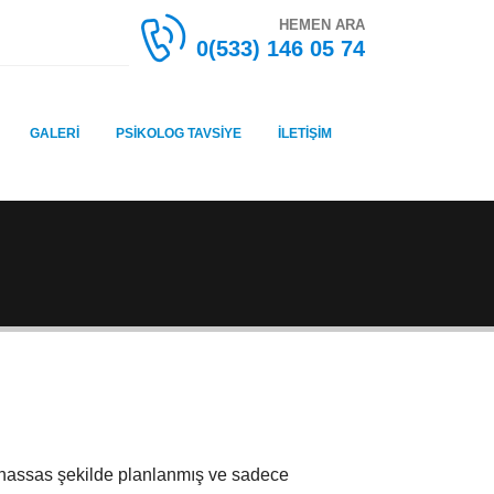
HEMEN ARA
0(533) 146 05 74
GALERI
PSIKOLOG TAVSIYE
İLETIŞIM
rı hassas şekilde planlanmış ve sadece