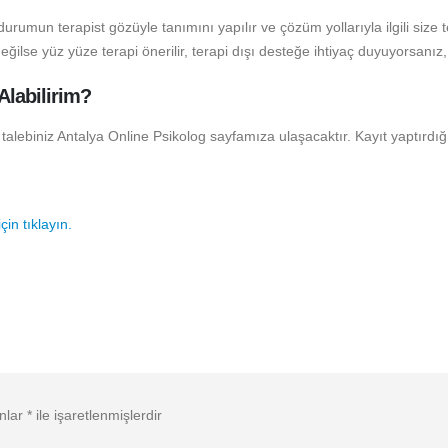
mun terapist gözüyle tanımını yapılır ve çözüm yollarıyla ilgili size t
ilse yüz yüze terapi önerilir, terapi dışı desteğe ihtiyaç duyuyorsanız, i
Alabilirim?
alebiniz Antalya Online Psikolog sayfamıza ulaşacaktır. Kayıt yaptırdı
in tıklayın.
anlar
*
ile işaretlenmişlerdir