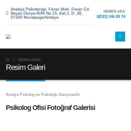
Antalya Psikoterapi, Fener Mah. Fener Cd.
HEMEN ARA
Beyaz Dünya AVM No:15, Kat 2, D. 38,
0(533) 146 05 74
07160 Muratpaşa/Antalya
EV
RESIM GALERI
Resim Galeri
Antalya Psikolog ve Psikolojik Danışmanlık
Psikolog Ofisi Fotoğraf Galerisi